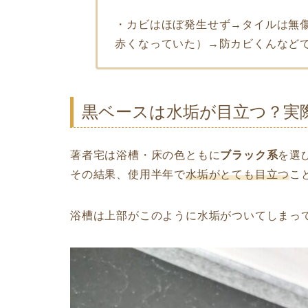
・カビはほぼ発生せず→タイルは無
赤くなっていた）→防カビくんなど
黒ベースは水垢が目立つ？実
著者宅は浴槽・床の色ともに
ブラック系
を選
その結果、使用半年で
水垢がとても目立つ
こ
浴槽は上部がこのように水垢がついてしまっ