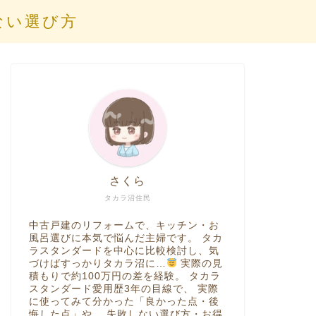
ない選び方
さくら
タカラ沼住民
中古戸建のリフォームで、キッチン・お
風呂選びに本気で悩んだ主婦です。 タカ
ラスタンダードを中心に比較検討し、気
づけばすっかりタカラ沼に…
実際の見
積もりで約100万円の差を経験。 タカラ
スタンダード愛用歴3年の目線で、 実際
に使ってみて分かった「良かった点・後
悔した点」や、 失敗しない選び方・お得