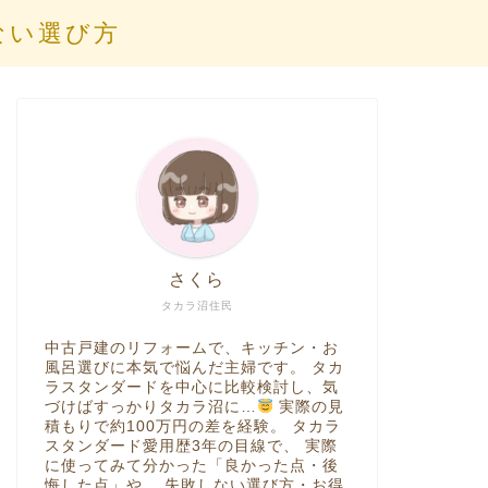
ない選び方
さくら
タカラ沼住民
中古戸建のリフォームで、キッチン・お
風呂選びに本気で悩んだ主婦です。 タカ
ラスタンダードを中心に比較検討し、気
づけばすっかりタカラ沼に…
実際の見
積もりで約100万円の差を経験。 タカラ
スタンダード愛用歴3年の目線で、 実際
に使ってみて分かった「良かった点・後
悔した点」や、 失敗しない選び方・お得