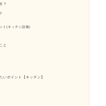
き？
ト
ット(キッチン設備)
こと
たいポイント【キッチン】