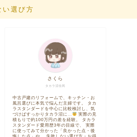
ない選び方
さくら
タカラ沼住民
中古戸建のリフォームで、キッチン・お
風呂選びに本気で悩んだ主婦です。 タカ
ラスタンダードを中心に比較検討し、気
づけばすっかりタカラ沼に…
実際の見
積もりで約100万円の差を経験。 タカラ
スタンダード愛用歴3年の目線で、 実際
に使ってみて分かった「良かった点・後
悔した点」や、 失敗しない選び方・お得