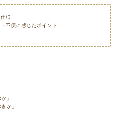
の仕様
ト・不便に感じたポイント
い
のか」
べきか」
。