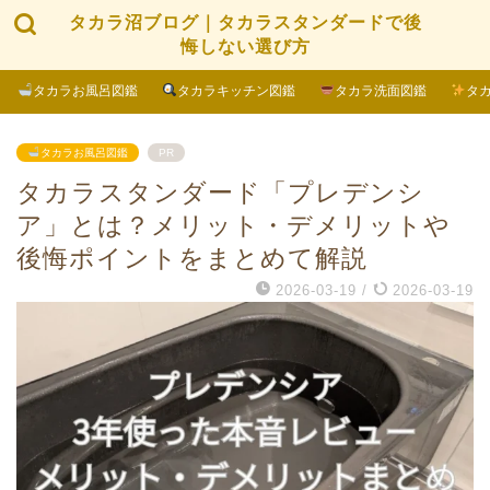
タカラ沼ブログ｜タカラスタンダードで後
悔しない選び方
タカラお風呂図鑑
タカラキッチン図鑑
タカラ洗面図鑑
タ
タカラお風呂図鑑
PR
タカラスタンダード「プレデンシ
ア」とは？メリット・デメリットや
後悔ポイントをまとめて解説
2026-03-19
/
2026-03-19