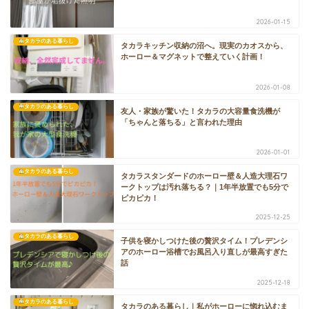
2026-01-15
タカラのある暮らし
タカラキッチン収納の沼へ。現実のカオスから、
ホーロー＆マグネットで整えていく計画！
2026-01-08
タカラのある暮らし
友人・家族が驚いた！タカラの大容量食洗機が
「ちゃんと落ちる」と言われた理由
2026-01-01
タカラのある暮らし
タカラスタンダードのホーロー壁＆人造大理石ワ
ークトップは汚れ落ちる？｜1年半放置でも5分で
ピカピカ！
2025-12-25
タカラのある暮らし
子供を寝かしつけた後の贅沢タイム！プレデンシ
アのホーロー浴槽でお風呂入り直しが最高すぎた
話
2025-12-18
タカラのある暮らし
タカラのある暮らし｜私がホーローに惚れ込むま