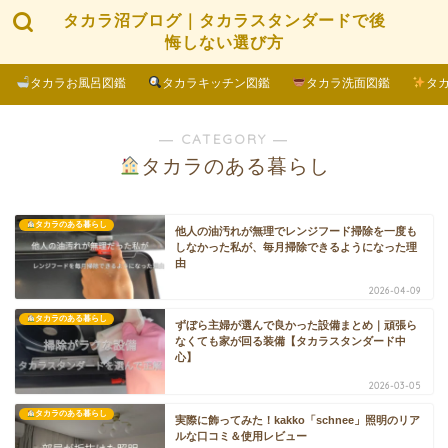
タカラ沼ブログ｜タカラスタンダードで後
悔しない選び方
タカラお風呂図鑑
タカラキッチン図鑑
タカラ洗面図鑑
タ
― CATEGORY ―
タカラのある暮らし
タカラのある暮らし
他人の油汚れが無理でレンジフード掃除を一度も
しなかった私が、毎月掃除できるようになった理
由
2026-04-09
タカラのある暮らし
ずぼら主婦が選んで良かった設備まとめ｜頑張ら
なくても家が回る装備【タカラスタンダード中
心】
2026-03-05
タカラのある暮らし
実際に飾ってみた！kakko「schnee」照明のリア
ルな口コミ＆使用レビュー