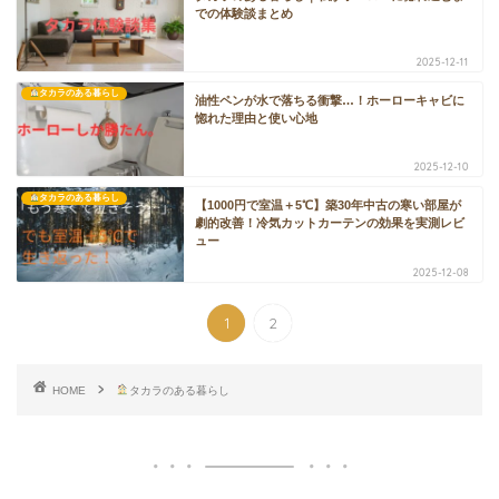
での体験談まとめ
2025-12-11
タカラのある暮らし
油性ペンが水で落ちる衝撃…！ホーローキャビに
惚れた理由と使い心地
2025-12-10
タカラのある暮らし
【1000円で室温＋5℃】築30年中古の寒い部屋が
劇的改善！冷気カットカーテンの効果を実測レビ
ュー
2025-12-08
1
2
HOME
タカラのある暮らし