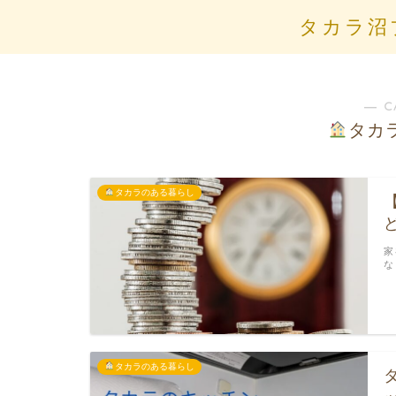
タカラ沼
― C
タカ
タカラのある暮らし
家
な
タカラのある暮らし