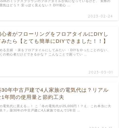
ASIKのミックスブラウンのフロアタイルが気になっているけど、 実際の
囲気はどう？ 安っぽく見えない？ DIY初心 …
2023-02-24
初心者がフローリングをフロアタイルにDIYし
てみたら【とても簡単にDIYできました！！】
める主婦 ・床をフロアタイルにしてみたい ・DIYをやったことのない、
くの初心者だけどできるかな？ こんなことで困ってい …
2023-03-01
築30年中古戸建で4人家族の電気代は？リアル
な1年間の使用量と節約工夫
の電気代に震える…！ こ「冬の電気代が25,000円！？え、これ本当に大
夫？」築30年の中古戸建に4人家族で住んで1年目 …