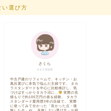
ない選び方
さくら
タカラ沼住民
中古戸建のリフォームで、キッチン・お
風呂選びに本気で悩んだ主婦です。 タカ
ラスタンダードを中心に比較検討し、気
づけばすっかりタカラ沼に…
実際の見
積もりで約100万円の差を経験。 タカラ
スタンダード愛用歴3年の目線で、 実際
に使ってみて分かった「良かった点・後
悔した点」や、 失敗しない選び方・お得