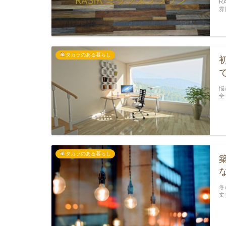
R
雰
タカラのある暮らし
悩
全
タカラのある暮らし
冬
丈