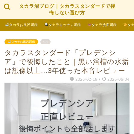
タカラ沼ブログ｜タカラスタンダードで後
悔しない選び方
タカラお風呂図鑑
タカラキッチン図鑑
タカラ洗面図鑑
タ
タカラお風呂図鑑
PR
タカラスタンダード「プレデンシ
ア」で後悔したこと｜黒い浴槽の水垢
は想像以上…3年使った本音レビュー
2026-02-19
/
2026-06-04