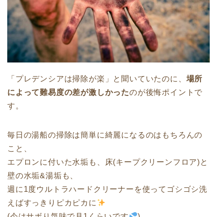
「プレデンシアは掃除が楽」と聞いていたのに、
場所
によって難易度の差が激しかった
のが後悔ポイントで
す。
毎日の湯船の掃除は簡単に綺麗になるのはもちろんの
こと、
エプロンに付いた水垢も、床(キープクリーンフロア)と
壁の水垢&湯垢も、
週に1度ウルトラハードクリーナーを使ってゴシゴシ洗
えばすっきりピカピカに
(今はサボり気味で月1くらいです
)