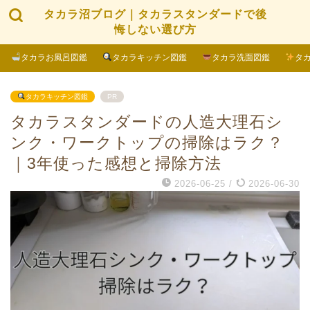
タカラ沼ブログ｜タカラスタンダードで後
悔しない選び方
タカラお風呂図鑑
タカラキッチン図鑑
タカラ洗面図鑑
タ
タカラキッチン図鑑
PR
タカラスタンダードの人造大理石シ
ンク・ワークトップの掃除はラク？
｜3年使った感想と掃除方法
2026-06-25
/
2026-06-30