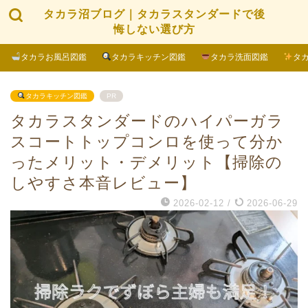
タカラ沼ブログ｜タカラスタンダードで後
悔しない選び方
タカラお風呂図鑑
タカラキッチン図鑑
タカラ洗面図鑑
タ
タカラキッチン図鑑
PR
タカラスタンダードのハイパーガラ
スコートトップコンロを使って分か
ったメリット・デメリット【掃除の
しやすさ本音レビュー】
2026-02-12
/
2026-06-29