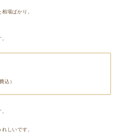
た相場ばかり。
す。
事費込）
す。
うれしいです。