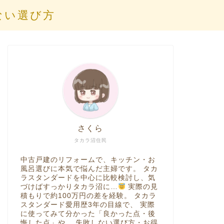
ない選び方
さくら
タカラ沼住民
中古戸建のリフォームで、キッチン・お
風呂選びに本気で悩んだ主婦です。 タカ
ラスタンダードを中心に比較検討し、気
づけばすっかりタカラ沼に…
実際の見
積もりで約100万円の差を経験。 タカラ
スタンダード愛用歴3年の目線で、 実際
に使ってみて分かった「良かった点・後
悔した点」や、 失敗しない選び方・お得