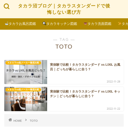
タカラ沼ブログ｜タカラスタンダードで後
悔しない選び方
タカラお風呂図鑑
タカラキッチン図鑑
タカラ洗面図鑑
タ
― TAG ―
TOTO
⚔タカラvs他メーカー徹底比較
実体験で比較！タカラスタンダード vs LIXIL お風
呂｜どっちが暮らしに合う？
2022-11-28
⚔タカラvs他メーカー徹底比較
実体験で比較！タカラスタンダード vs LIXIL キッ
チン｜どっちが暮らしに合う？
2022-11-22
HOME
TOTO