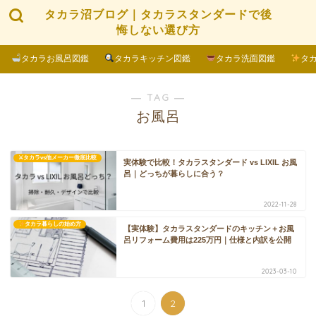
タカラ沼ブログ｜タカラスタンダードで後
悔しない選び方
タカラお風呂図鑑
タカラキッチン図鑑
タカラ洗面図鑑
タ
― TAG ―
お風呂
⚔タカラvs他メーカー徹底比較
実体験で比較！タカラスタンダード vs LIXIL お風
呂｜どっちが暮らしに合う？
2022-11-28
タカラ暮らしの始め方
【実体験】タカラスタンダードのキッチン＋お風
呂リフォーム費用は225万円｜仕様と内訳を公開
2023-03-10
1
2