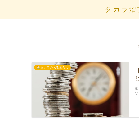
タカラ沼
タカラのある暮らし
家
な