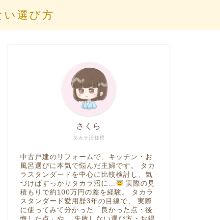
ない選び方
さくら
タカラ沼住民
中古戸建のリフォームで、キッチン・お
風呂選びに本気で悩んだ主婦です。 タカ
ラスタンダードを中心に比較検討し、気
づけばすっかりタカラ沼に…
実際の見
積もりで約100万円の差を経験。 タカラ
スタンダード愛用歴3年の目線で、 実際
に使ってみて分かった「良かった点・後
悔した点」や、 失敗しない選び方・お得