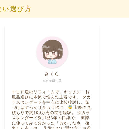
ない選び方
さくら
タカラ沼住民
中古戸建のリフォームで、キッチン・お
風呂選びに本気で悩んだ主婦です。 タカ
ラスタンダードを中心に比較検討し、気
づけばすっかりタカラ沼に…
実際の見
積もりで約100万円の差を経験。 タカラ
スタンダード愛用歴3年の目線で、 実際
に使ってみて分かった「良かった点・後
悔した点」や、 失敗しない選び方・お得