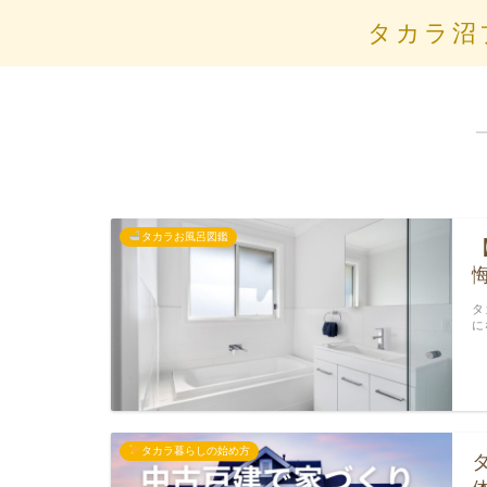
タカラ沼
タカラお風呂図鑑
タ
に
タカラ暮らしの始め方