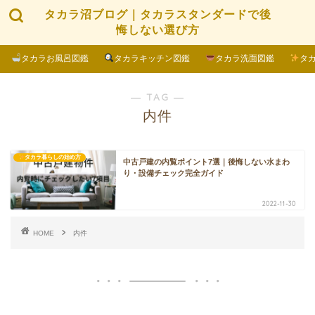
タカラ沼ブログ｜タカラスタンダードで後
悔しない選び方
タカラお風呂図鑑
タカラキッチン図鑑
タカラ洗面図鑑
タ
― TAG ―
内件
タカラ暮らしの始め方
中古戸建の内覧ポイント7選｜後悔しない水まわ
り・設備チェック完全ガイド
2022-11-30
HOME
内件