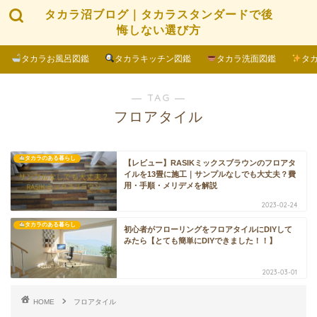
タカラ沼ブログ｜タカラスタンダードで後
悔しない選び方
タカラお風呂図鑑
タカラキッチン図鑑
タカラ洗面図鑑
タ
― TAG ―
フロアタイル
タカラのある暮らし
【レビュー】RASIKミックスブラウンのフロアタ
イルを13畳に施工｜サンプルなしでも大丈夫？費
用・手順・メリデメを解説
2023-02-24
タカラのある暮らし
初心者がフローリングをフロアタイルにDIYして
みたら【とても簡単にDIYできました！！】
2023-03-01
HOME
フロアタイル