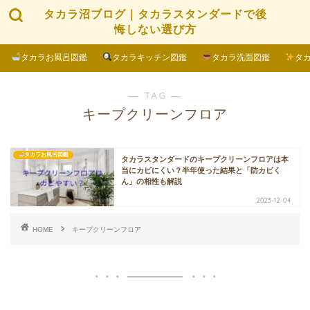
タカラ沼ブログ｜タカラスタンダードで後
悔しない選び方
タカラお風呂図鑑
タカラキッチン図鑑
タカラ洗面図鑑
タ
― TAG ―
キープクリーンフロア
タカラお風呂図鑑
タカラスタンダードのキープクリーンフロアは本
当にカビにくい？半年使った結果と「防カビく
ん」の相性も解説
2023-12-04
HOME
キープクリーンフロア