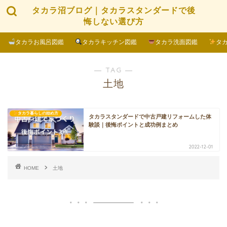
タカラ沼ブログ｜タカラスタンダードで後
悔しない選び方
タカラお風呂図鑑
タカラキッチン図鑑
タカラ洗面図鑑
タ
― TAG ―
土地
タカラ暮らしの始め方
タカラスタンダードで中古戸建リフォームした体
験談｜後悔ポイントと成功例まとめ
2022-12-01
HOME
土地