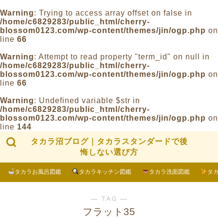
Warning
: Trying to access array offset on false in
/home/c6829283/public_html/cherry-
blossom0123.com/wp-content/themes/jin/ogp.php
on
line
66
Warning
: Attempt to read property "term_id" on null in
/home/c6829283/public_html/cherry-
blossom0123.com/wp-content/themes/jin/ogp.php
on
line
66
Warning
: Undefined variable $str in
/home/c6829283/public_html/cherry-
blossom0123.com/wp-content/themes/jin/ogp.php
on
line
144
タカラ沼ブログ｜タカラスタンダードで後
悔しない選び方
タカラお風呂図鑑
タカラキッチン図鑑
タカラ洗面図鑑
タ
― TAG ―
フラット35